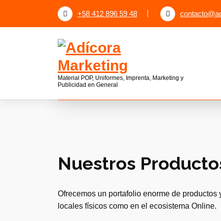
S
+58 412 896 59 48
contacto@a
a
l
t
a
Correo Electrónico
r
contacto@adicoramkt.com
a
Material POP, Uniformes, Imprenta, Marketing y
Publicidad en General
l
c
o
n
t
e
Nuestros Productos
n
i
d
Ofrecemos un portafolio enorme de productos y 
o
locales físicos como en el ecosistema Online.