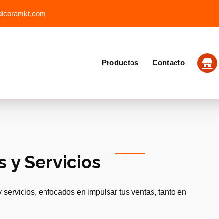
dicoramkt.com
Atención al Cliente
Productos
Contacto
+58 412-896.59.48
 y Servicios
servicios, enfocados en impulsar tus ventas, tanto en