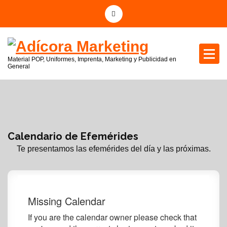
S
a
l
t
a
Material POP, Uniformes, Imprenta, Marketing y Publicidad en
r
General
a
l
c
o
n
Calendario de Efemérides
t
Te presentamos las efemérides del día y las próximas.
e
n
i
d
o